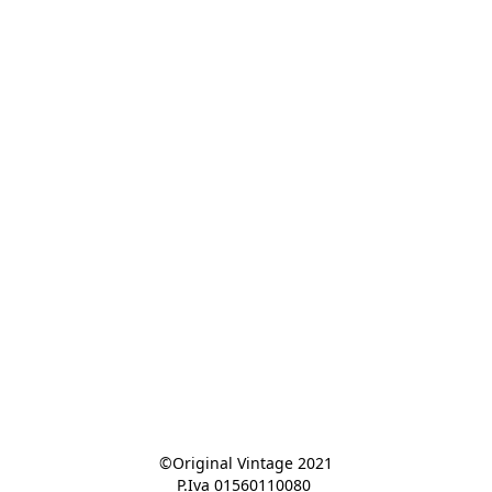
©Original Vintage 2021

P.Iva 01560110080 