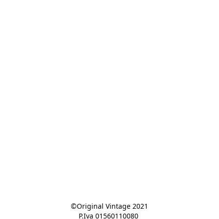
©Original Vintage 2021

P.Iva 01560110080 